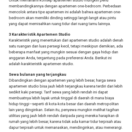
Untuk memahami konsep apartemen studio mungkin perlu
membandingkannya dengan apartemen one-bedroom. Perbedaan
mencolok antara tipe apartemen ini adalah bahwa apartemen one-
bedroom akan memiliki dinding setinggi langit-langit atau pintu
yang dapat memisahkan ruang tidur dari ruang tamu lainnya.
3 Karakteristik Apartemen Studio
Karakteristik yang menentukan dari apartemen studio adalah denah
satu ruangan dan luas persegi kecil, tetapi meskipun demikian, ada
beberapa manfaat yang mungkin sesuai dengan gaya hidup dan
anggaran Anda, tergantung pada preferensi Anda. Berikut ini
adalah karakteristik apartemen studio.
Sewa bulanan yang terjangkau
Dibandingkan dengan apartemen yang lebih besar, harga sewa
apartemen studio bisa jauh lebih terjangkau karena terdiri dari lebih
sedikit kaki persegi. Tarif sewa yang lebih rendah ini dapat
membuatnya lebih layak untuk tinggal di daerah di mana biaya
hidup tinggi—seperti di kota-kota besar dan daerah metropolitan
lain yang diinginkan. Selain itu, penyewa mungkin melihat tagihan
utilitas yang jauh lebih rendah daripada yang mereka harapkan di
rumah yang lebih besar, karena tidak ada kamar tidur terpisah atau
dapur terpisah untuk memanaskan, mendinginkan, atau menerangi.