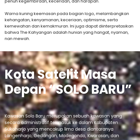
penuh kegembiraan, keceriaan, dan harapan.
Warna kuning keemasan pada bagian logo, melambangkan
kehangatan, kenyamanan, keceriaan, optimisme, serta
kemewahan dan kemakmuran. Ini juga dapat diinterpretasikan
bahwa The Kahyangan adalah hunian yang hangat, nyaman,
nan mewah.
Kota Satelit Masa
Depan “SOLO BARU”
Kawasan Solo Baru merupakan sebuah kawasan yang
secara administratif termasuk ke dalam Kabupaten
Sukoharjo yang mencakup lima desa diantaranya
Langenharjo, Gedangan, Madegondo, Kwarasan, dan