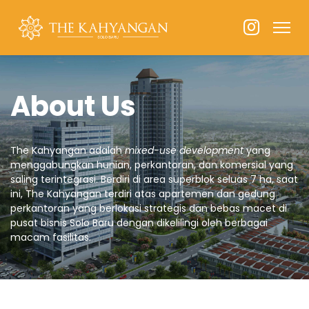
About Us
The Kahyangan adalah
mixed-use development
yang
menggabungkan hunian, perkantoran, dan komersial yang
saling terintegrasi
. Berdiri di area superblok seluas 7 ha, saat
ini, The Kahyangan terdiri atas
apartemen dan gedung
perkantoran yang
berlokasi strategis dan bebas macet di
pusat bisnis Solo Baru dengan dikelilingi oleh berbagai
macam fasilitas.