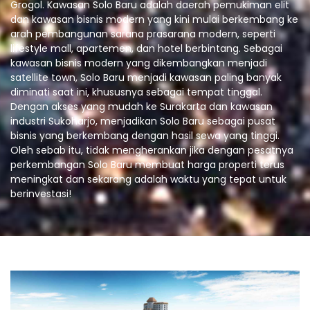
Grogol. Kawasan Solo Baru adalah daerah pemukiman elit
dan kawasan bisnis modern yang kini mulai berkembang ke
arah pembangunan sarana prasarana modern, seperti
lifestyle mall, apartemen, dan hotel berbintang. Sebagai
kawasan bisnis modern yang dikembangkan menjadi
satellite town, Solo Baru menjadi kawasan paling banyak
diminati saat ini, khususnya sebagai tempat tinggal.
Dengan akses yang mudah ke Surakarta dan kawasan
industri Sukoharjo, menjadikan Solo Baru sebagai pusat
bisnis yang berkembang dengan hasil sewa yang tinggi.
Oleh sebab itu, tidak mengherankan jika dengan pesatnya
perkembangan Solo Baru membuat harga properti terus
meningkat dan sekarang adalah waktu yang tepat untuk
berinvestasi!